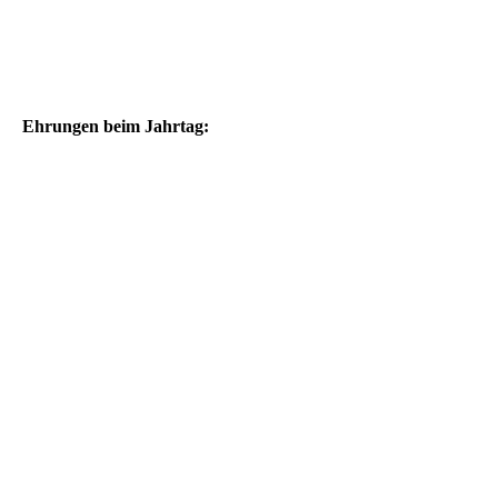
K_2018
K_2019
Ehrungen beim Jahrtag:
E_2005
E_2006
E_2007
E_2008
E_2009
E_2010
E_2011 I
E_2011 II