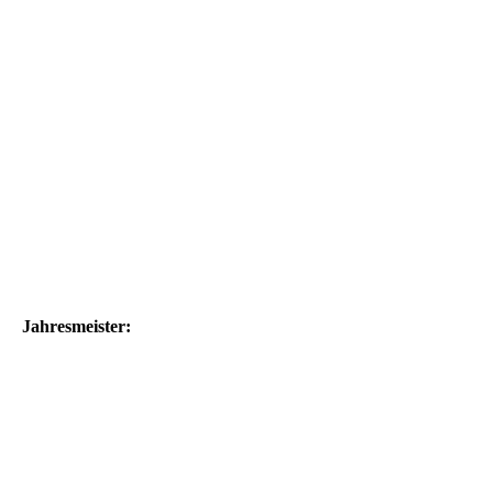
E_2012
E_2013
E_2014 I
E_2014 II
E_2014 III
E_2015
E_2016
Jahresmeister:
J_2005-06
J_2006-07
J_2007-08